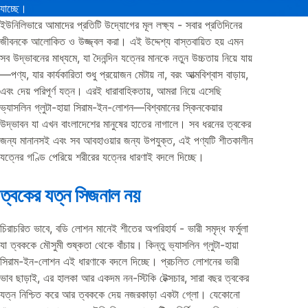
যাচ্ছে।
ইউনিলিভারে আমাদের প্রতিটি উদ্যোগের মূল লক্ষ্য - সবার প্রতিদিনের
জীবনকে আলোকিত ও উজ্জ্বল করা। এই উদ্দেশ্য বাস্তবায়িত হয় এমন
সব উদ্ভাবনের মাধ্যমে, যা দৈনন্দিন যত্নের মানকে নতুন উচ্চতায় নিয়ে যায়
—পণ্য, যার কার্যকারিতা শুধু প্রয়োজন মেটায় না, বরং আত্মবিশ্বাস বাড়ায়,
এবং দেয় পরিপূর্ণ যত্ন। এরই ধারাবাহিকতায়, আমরা নিয়ে এসেছি
ভ্যাসলিন গ্লুটা-হায়া সিরাম-ইন-লোশন—বিশ্বমানের স্কিনকেয়ার
উদ্ভাবন যা এখন বাংলাদেশের মানুষের হাতের নাগালে। সব ধরনের ত্বকের
জন্য মানানসই এবং সব আবহাওয়ার জন্য উপযুক্ত, এই পণ্যটি শীতকালীন
যত্নের গণ্ডি পেরিয়ে শরীরের যত্নের ধারণাই বদলে দিচ্ছে।
ত্বকের যত্ন সিজনাল নয়
চিরাচরিত ভাবে, বডি লোশন মানেই শীতের অপরিহার্য - ভারী সমৃদ্ধ ফর্মুলা
যা ত্বককে মৌসুমী শুষ্কতা থেকে বাঁচায়। কিন্তু ভ্যাসলিন গ্লুটা-হায়া
সিরাম-ইন-লোশন এই ধারণাকে বদলে দিচ্ছে। প্রচলিত লোশনের ভারী
ভাব ছাড়াই, এর হালকা আর একদম নন-স্টিকি টেক্সচার, সারা বছর ত্বকের
যত্ন নিশ্চিত করে আর ত্বককে দেয় নজরকাড়া একটা গ্লো। যেকোনো