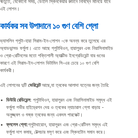
ঋতুতে, যেকোনো সময়, ডেইলি স্কিনকেয়ার রুটিনে নির্বিঘ্নে মানিয়ে যাবে
এই লোশন।
কার্যকর সব উপাদানে ১০ গুণ বেশি গ্লো
ভ্যাসলিন গ্লুটা-হায়া সিরাম-ইন-লোশন -কে অনন্য করে তুলেছে এর
অ্যাডভান্সড ফর্মুলা। এতে আছে গ্লুটাথিওন, হায়ালুরন এবং নিয়াসিনামাইড
ও প্রো-রেটিনলের মতো শক্তিশালী অ্যাক্টিভ ইনগ্রেডিয়েন্ট যার গুনের
কারণে এই সিরাম-ইন-লোশন ভিটামিন সি-এর চেয়ে ১০ গুণ বেশি
কার্যকরী।
এই লোশনের দুটি
ভেরিয়েন্ট
আছে,যা ত্বকের আলাদা যত্নের জন্য তৈরি:
ডিউয়ি রেডিয়েন্স
: গ্লুটাথিওন, হায়ালুরন এবং নিয়াসিনামাইড সমৃদ্ধ এই
ফর্মুলা গভীর হাইড্রেশন দেয় ও ত্বকের ন্যাচারাল গ্লো বাড়ায় -
অনুজ্জ্বল ও শুষ্ক ত্বকের জন্য একদম পারফেক্ট।
ফ্ললেস গ্লো:
গ্লুটাথায়োন, হায়ালুরন এবং প্রো-রেটিনল সমৃদ্ধ এই
ফর্মুলা দাগ কমায়, টেক্সচার মসৃণ করে এবং স্কিনটোন সমান করে।