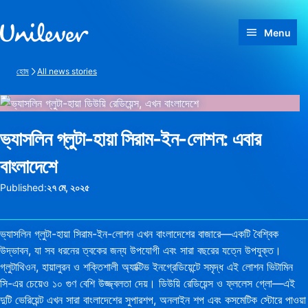
Skip to content
Menu
হোম
All news stories
ভ্যাসলিন গ্লুটা-হায়া সিরাম-ইন-লোশন: এবার
বাংলাদেশে
Published:
২৭ মে, ২০২৫
ভ্যাসলিন গ্লুটা-হায়া সিরাম-ইন-লোশন এখন বাংলাদেশের বাজারে—একটি বৈশ্বিক
উদ্ভাবন, যা সব ধরনের ত্বকের জন্য উপযোগী এবং সারা বছরের যত্নে উপযুক্ত।
গ্লুটাথিওন, হায়ালুরন ও শক্তিশালী অ্যাক্টিভ ইনগ্রেডিয়েন্টে সমৃদ্ধ এই লোশন ভিটামিন
সি-এর চেয়েও ১০ গুণ বেশি উজ্জ্বলতা দেয়। ডিউয়ি রেডিয়েন্স ও ফ্ললেস গ্লো—এই
দুটি ভেরিয়েন্ট এখন সারা বাংলাদেশের সুপারশপ, অনলাইন শপ এবং কসমেটিক স্টোরে পাওয়া