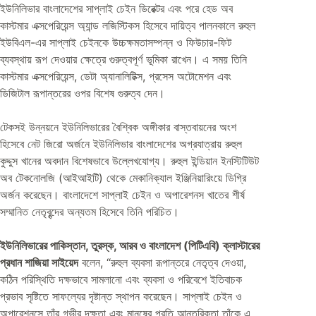
ইউনিলিভার বাংলাদেশের সাপ্লাই চেইন ডিরেক্টর এবং পরে হেড অব
কাস্টমার এক্সপেরিয়েন্স অ্যান্ড লজিস্টিকস হিসেবে দায়িত্ব পালনকালে রুহুল
ইউবিএল-এর সাপ্লাই চেইনকে উচ্চক্ষমতাসম্পন্ন ও ফিউচার-ফিট
ব্যবস্থায় রূপ দেওয়ার ক্ষেত্রে গুরুত্বপূর্ণ ভূমিকা রাখেন। এ সময় তিনি
কাস্টমার এক্সপেরিয়েন্স, ডেটা অ্যানালিটিক্স, প্রসেস অটোমেশন এবং
ডিজিটাল রূপান্তরের ওপর বিশেষ গুরুত্ব দেন।
টেকসই উন্নয়নে ইউনিলিভারের বৈশ্বিক অঙ্গীকার বাস্তবায়নের অংশ
হিসেবে নেট জিরো অর্জনে ইউনিলিভার বাংলাদেশের অগ্রযাত্রায় রুহুল
কুদ্দুস খানের অবদান বিশেষভাবে উল্লেখযোগ্য। রুহুল ইন্ডিয়ান ইনস্টিটিউট
অব টেকনোলজি (আইআইটি) থেকে মেকানিক্যাল ইঞ্জিনিয়ারিংয়ে ডিগ্রি
অর্জন করেছেন। বাংলাদেশে সাপ্লাই চেইন ও অপারেশনস খাতের শীর্ষ
সম্মানিত নেতৃবৃন্দের অন্যতম হিসেবে তিনি পরিচিত।
ইউনিলিভারের পাকিস্তান, তুরস্ক, আরব ও বাংলাদেশ (পিটিএবি) ক্লাস্টারের
প্রধান শাজিয়া সাইয়েদ
বলেন, “রুহুল ব্যবসা রূপান্তরে নেতৃত্ব দেওয়া,
কঠিন পরিস্থিতি দক্ষভাবে সামলানো এবং ব্যবসা ও পরিবেশে ইতিবাচক
প্রভাব সৃষ্টিতে সাফল্যের দৃষ্টান্ত স্থাপন করেছেন। সাপ্লাই চেইন ও
অপারেশনসে তাঁর গভীর দক্ষতা এবং মানুষের প্রতি আন্তরিকতা তাঁকে এ