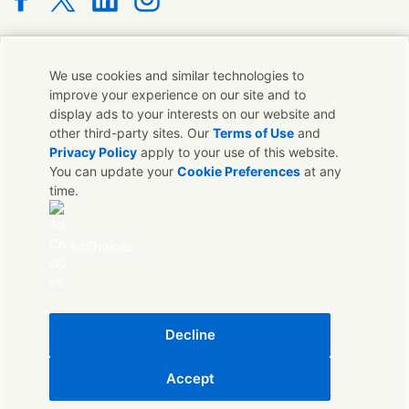
Connect with us on Facebook
Connect with us on X
Connect with us on LinkedIn
Connect with us on Instagram
যোগাযোগ করুন
We use cookies and similar technologies to
improve your experience on our site and to
display ads to your interests on our website and
ইউনিলিভার পিএলসি অথবা আমাদের হেডকোয়ার্টারসে বিশেষজ্ঞ দলগুলির সাথে যোগাযোগ
other third-party sites. Our
Terms of Use
and
করুন; অথবা বিশ্বব্যাপী যোগাযোগের তথ্য খুঁজে নিন।
Privacy Policy
apply to your use of this website.
You can update your
Cookie Preferences
at any
time.
যোগাযোগ করুন
যোগাযোগ করুন
AdChoices
লিগাল
এক্সেসিবিলিটি
কুকিজ নোটিস
প্রাইভেসি নোটিস
ডিজিটাল দীর্ঘস্থায়ীত্ব
Decline
অ্যাক্সেসযোগ্যতা
Accept
ইউনিলিভার বাংলাদেশ