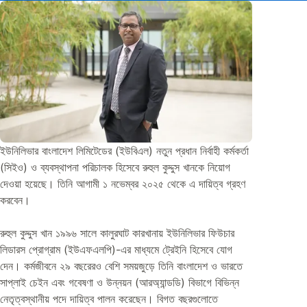
ইউনিলিভার বাংলাদেশ লিমিটেডের (ইউবিএল) নতুন প্রধান নির্বাহী কর্মকর্তা
(সিইও) ও ব্যবস্থাপনা পরিচালক হিসেবে রুহুল কুদ্দুস খানকে নিয়োগ
দেওয়া হয়েছে। তিনি আগামী ১ নভেম্বর ২০২৫ থেকে এ দায়িত্ব গ্রহণ
করবেন।
রুহুল কুদ্দুস খান ১৯৯৬ সালে কালুরঘাট কারখানায় ইউনিলিভার ফিউচার
লিডারস প্রোগ্রাম (ইউএফএলপি)-এর মাধ্যমে ট্রেইনি হিসেবে যোগ
দেন। কর্মজীবনে ২৯ বছরেরও বেশি সময়জুড়ে তিনি বাংলাদেশ ও ভারতে
সাপ্লাই চেইন এবং গবেষণা ও উন্নয়ন (আরঅ্যান্ডডি) বিভাগে বিভিন্ন
নেতৃত্বস্থানীয় পদে দায়িত্ব পালন করেছেন। বিগত বছরগুলোতে